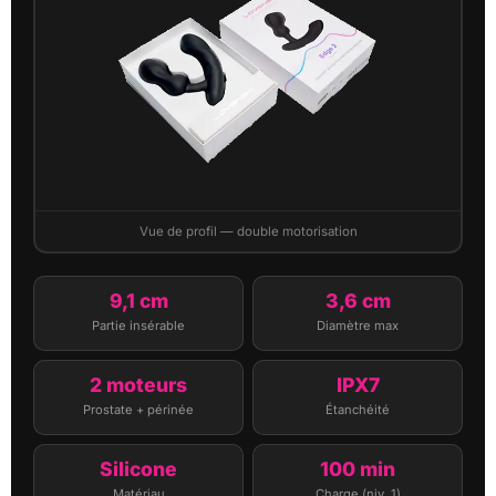
Vue de profil — double motorisation
9,1 cm
3,6 cm
Partie insérable
Diamètre max
2 moteurs
IPX7
Prostate + périnée
Étanchéité
Silicone
100 min
Matériau
Charge (niv. 1)