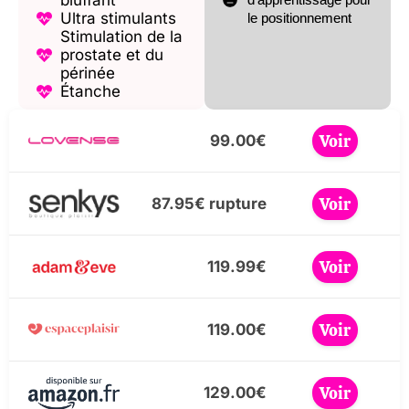
bluffant
Ultra stimulants
le positionnement
Stimulation de la
prostate et du
périnée
Étanche
Voir
99.00€
Voir
87.95€ rupture
Voir
119.99€
Voir
119.00€
Voir
129.00€