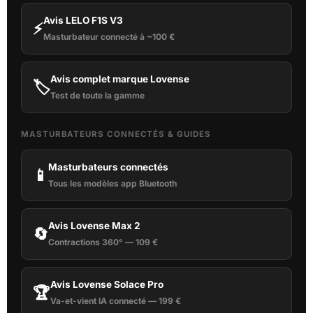
Avis LELO F1S V3
⚡
Masturbateur connecté à ~100 €
Avis complet marque Lovense
🏷️
Test de toute la gamme
MASTURBATEURS CONNECTÉS & GUIDES
Masturbateurs connectés
📱
Tous les modèles app Bluetooth
Avis Lovense Max 2
🔄
Contractions 360° — 109 €
Avis Lovense Solace Pro
🏆
Va-et-vient IA connecté — 199 €