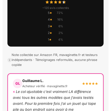
~120 avis collectés
5
72%
4
16%
3
6%
2
2%
1
4%
Note collectée sur Amazon FR, mavaginette.fr et testeurs
indépendants · Témoignages reformulés, aucune phrase
copiée
Guillaume L.
GL
Acheteur vérifié · mavaginette.fr
Le col ajustable c'est vraiment LA différence
avec tous les autres modèles que j'avais testés
avant. Pour la première fois j'ai un jouet qui tape
pile au bon endroit sans avoir à me