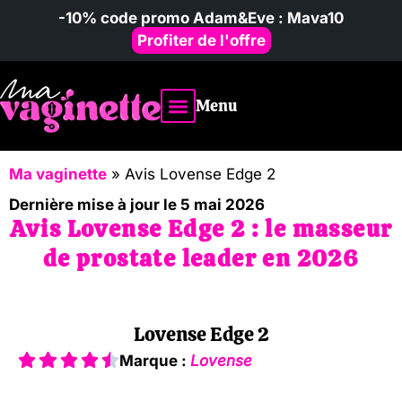
-10% code promo Adam&Eve : Mava10
Profiter de l'offre
Menu
Vibromasseur homme
Avis & comparatifs
Poupées sexuelles
Ma vaginette
»
Avis Lovense Edge 2
Dernière mise à jour le 5 mai 2026
Avis Lovense Edge 2 : le masseur
de prostate leader en 2026
Lovense Edge 2
Marque :
Lovense