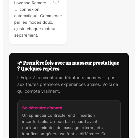
Lovense Remote → "+"
→ connexion
automatique. Commence
par les modes doux,
ajuste chaque moteur
séparément.
🌱 Première fois avec un masseur prostatique
? Quelques repères
L'Edge 2 convient aux débutants motivés — pas
aux toutes premières expériences anales. Voici ce
qui compte vraiment.
Se détendre d'abord
Un sphincter contracté rend l'insertion
inconfortable. Un bon bain chaud avant,
quelques minutes de massage externe, et la
lubrification généreuse font la différence. Ce