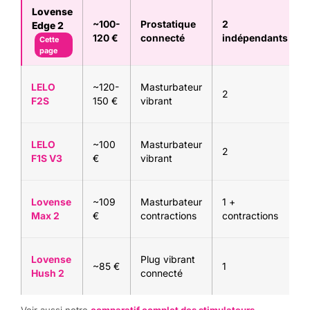
Lovense
~100-
Prostatique
2
Edge 2
120 €
connecté
indépendants
Cette
page
LELO
~120-
Masturbateur
2
F2S
150 €
vibrant
LELO
~100
Masturbateur
2
F1S V3
€
vibrant
Lovense
~109
Masturbateur
1 +
Max 2
€
contractions
contractions
Lovense
Plug vibrant
~85 €
1
Hush 2
connecté