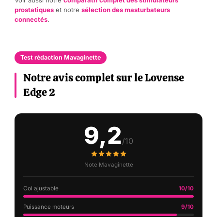
Voir aussi notre
comparatif complet des stimulateurs
prostatiques
et notre
sélection des masturbateurs
connectés
.
Test rédaction Mavaginette
Notre avis complet sur le Lovense
Edge 2
9,2
/10
Note Mavaginette
Col ajustable
10/10
Puissance moteurs
9/10