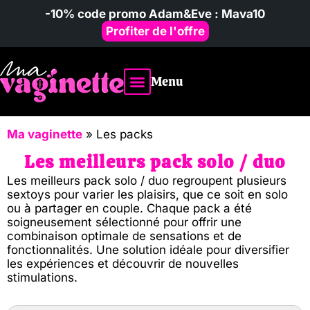
-10% code promo Adam&Eve : Mava10
Profiter de l'offre
Menu
Vibromasseur homme
Avis & comparatifs
Poupées sexuelles
Ma vaginette
»
Les packs
Les meilleurs pack solo / duo
Les meilleurs pack solo / duo regroupent plusieurs
sextoys pour varier les plaisirs, que ce soit en solo
ou à partager en couple. Chaque pack a été
soigneusement sélectionné pour offrir une
combinaison optimale de sensations et de
fonctionnalités. Une solution idéale pour diversifier
les expériences et découvrir de nouvelles
stimulations.