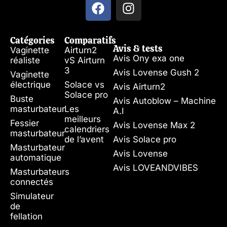
Catégories
Comparatifs
Avis & tests
Vaginette
Airturn2
Avis Ony exa one
réaliste
vS Airturn
3
Avis Lovense Gush 2
Vaginette
électrique
Solace vs
Avis Airturn2
Solace pro
Buste
Avis Autoblow – Machine
masturbateur
Les
A.I
meilleurs
Fessier
Avis Lovense Max 2
calendriers
masturbateur
de l’avent
Avis Solace pro
Masturbateur
Avis Lovense
automatique
Avis LOVEANDVIBES
Masturbateurs
connectés
Simulateur
de
fellation