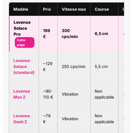
Modèle
Prix
Vitesse max
Course
IA / 
Lovense
Solace
199
300
6,5 cm
✓ IA 
Pro
€
cps/min
Cette
page
Lovense
~129
Solace
250 cps/min
5,5 cm
✕ Sa
€
(standard)
Lovense
~90-
Non
Vibration
✕
Max 2
110 €
applicable
Lovense
~79
Non
Vibration
✕
Gush 2
€
applicable