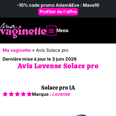
-10% code promo Adam&Eve : Mava10
Profiter de l'offre
Menu
Vibromasseur homme
Avis & comparatifs
Poupées sexuelles
Ma vaginette
»
Avis Solace pro
Dernière mise à jour le 3 juin 2026
Avis Lovense Solace pro
Solace pro IA
Marque :
Lovense