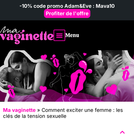
-10% code promo Adam&Eve : Mava10
Profiter de l'offre
Menu
Vibromasseur homme
Avis & comparatifs
Poupées sexuelles
Ma vaginette
»
Comment exciter une femme : les
clés de la tension sexuelle
Sommaire