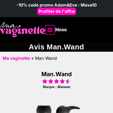
-10% code promo Adam&Eve : Mava10
Profiter de l'offre
Menu
Vibromasseur homme
Avis & comparatifs
Poupées sexuelles
Avis Man.Wand
Ma vaginette
»
Man Wand
Man.Wand
Marque :
Manwan