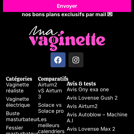
Envoyer
nos bons plans exclusifs par mail 💌
Catégories
Comparatifs
Avis & tests
Vaginette
Airturn2
Avis Ony exa one
réaliste
vS Airturn
3
Avis Lovense Gush 2
Vaginette
électrique
Solace vs
Avis Airturn2
Solace pro
Buste
Avis Autoblow – Machine
masturbateur
Les
A.I
meilleurs
Fessier
Avis Lovense Max 2
calendriers
masturbateur